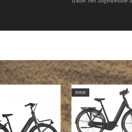
frame. Het zogenoemde I
30630