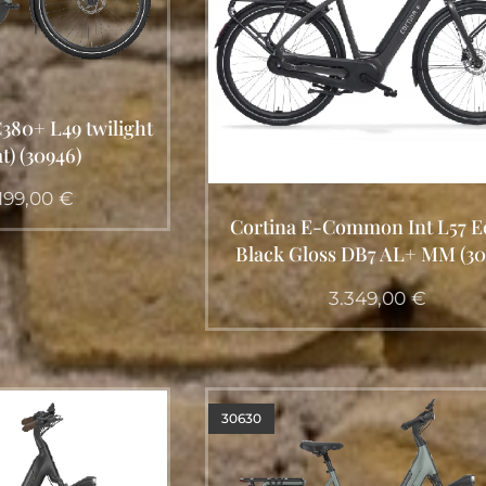
380+ L49 twilight
t) (30946)
199,00
€
Cortina E-Common Int L57 E
Black Gloss DB7 AL+ MM (30
3.349,00
€
30630