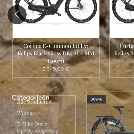
Gazel
HMB L
Cortina E-Common Int L50
Eclips Black Gloss DB7 AL+ MM
(30962)
3.349,00
€
Categorieën
30946
Alle producten
Wilmar
E-Bike Outlet
Op=Op Weg=Weg