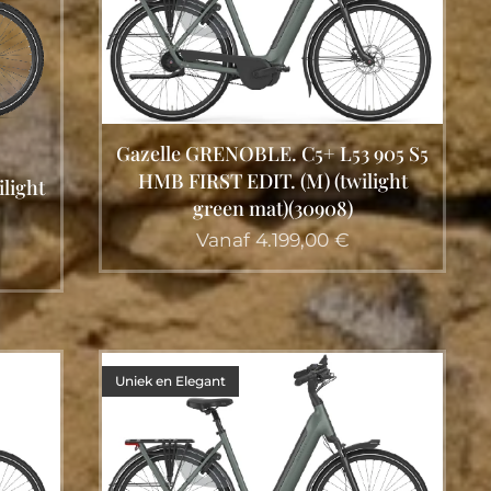
Gazelle GRENOBLE. C5+ L53 905 S5
HMB FIRST EDIT. (M) (twilight
light
green mat)(30908)
Vanaf
4.199,00
€
Uniek en Elegant