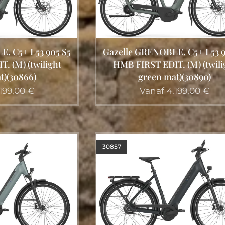
. C5+ L53 905 S5
Gazelle GRENOBLE. C5+ L53 9
. (M) (twilight
HMB FIRST EDIT. (M) (twili
t)(30866)
green mat)(30890)
199,00
€
Vanaf
4.199,00
€
30857