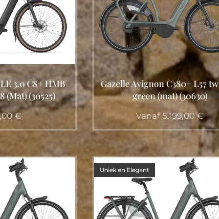
LE 3.0 C8+ HMB
Gazelle Avignon C380+ L57 twi
 (Mat) (30525)
green (mat) (30630)
,00
€
Vanaf
5.199,00
€
Uniek en Elegant