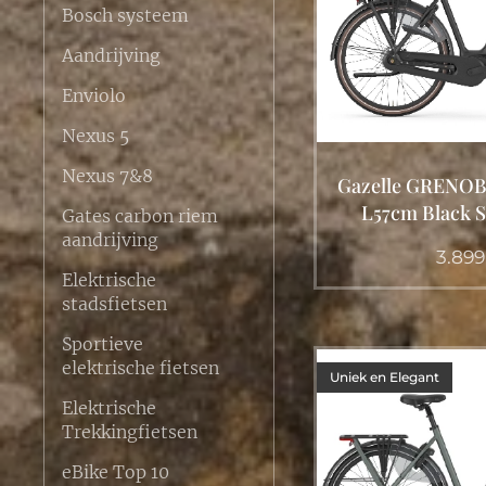
Bosch systeem
Aandrijving
Enviolo
Nexus 5
Nexus 7&8
Gazelle GRENOB
L57cm Black S8
Gates carbon riem
aandrijving
3.899
Elektrische
stadsfietsen
Sportieve
elektrische fietsen
Uniek en Elegant
Elektrische
Trekkingfietsen
eBike Top 10