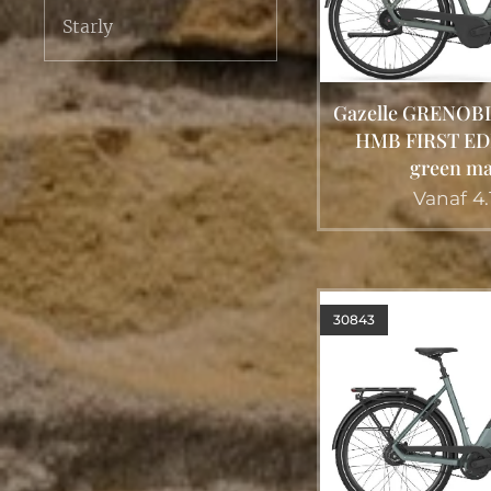
Starly
Gazelle GRENOBLE
HMB FIRST EDIT
green ma
Vanaf
4.
30843