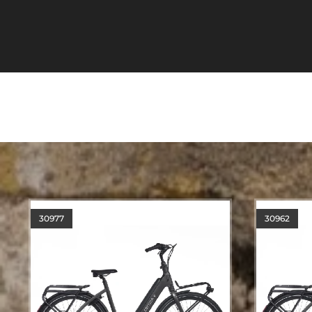
30962
30525