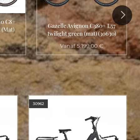
Gazelle GRENOBLE. C5+ L53 905
S5 HMB FIRST EDIT. (M)
0+ L57
(twilight green mat)(30908)
(30630)
Vanaf
4.199,00
€
€
30962