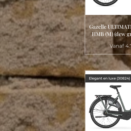
Gazelle ULTIMATE
HMB (M) (dew gr
Vanaf
4.
Elegant en luxe (30824)