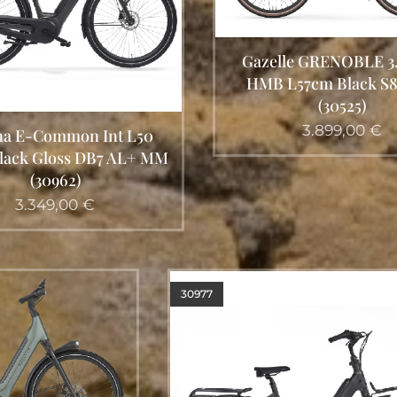
le GRENOBLE 3.0 C8+
Gazelle Avignon C38
57cm Black S8 (Mat)
twilight green (mat) 
(30525)
3.899,00
€
Vanaf
5.199,00
30977