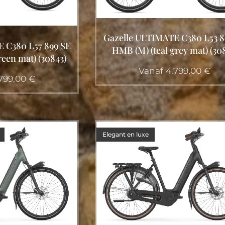
Gazelle ULTIMATE C380 L53 8
 C380 L57 899 SE
HMB (M) (teal grey mat) (30
een mat) (30843)
Vanaf
4.799,00
€
799,00
€
Elegant en luxe