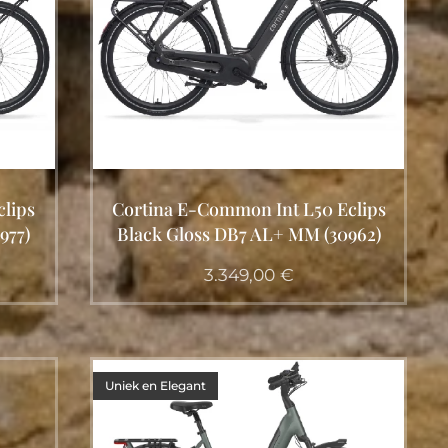
clips
Cortina E-Common Int L50 Eclips
977)
Black Gloss DB7 AL+ MM (30962)
3.349,00
€
Uniek en Elegant