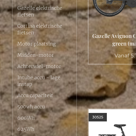
Gazelle elektrische
fietsen
Cortina elektrische
fietsen
Gazelle Avignon C
green (ma
Motor plaatsing
Midden-motor
Vanaf
5.
Achterwiel-motor
Intube accu - lage
instap
Accu capaciteit
500wh accu
30525
600Wh
625Wh