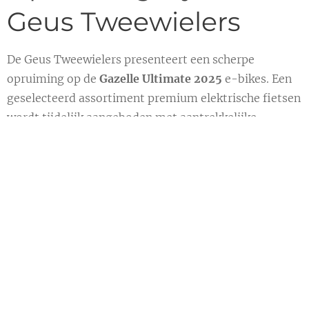
Geus Tweewielers
De Geus Tweewielers presenteert een scherpe
opruiming op de
Gazelle Ultimate 2025
e-bikes. Een
geselecteerd assortiment premium elektrische fietsen
wordt tijdelijk aangeboden met aantrekkelijke
kortingen, inclusief deskundig advies en professionele
aflevering.
De Gazelle Ultimate 2025 staat bekend om zijn
krachtige middenmotor, comfortabele zithouding en
hoogwaardige afwerking. Dankzij de betrouwbare accu
en soepele ondersteuning is deze e-bike ideaal voor
zowel dagelijkse woon-werkritten als lange
recreatieve tochten. Tijdens de opruiming zijn
verschillende framematen en uitvoeringen