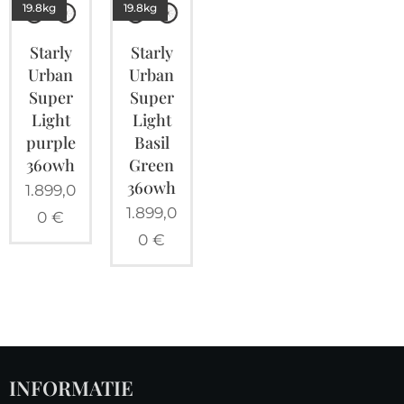
19.8kg
19.8kg
Starly
Starly
Urban
Urban
Super
Super
Light
Light
purple
Basil
360wh
Green
360wh
1.899,0
1.899,0
0
€
0
€
INFORMATIE