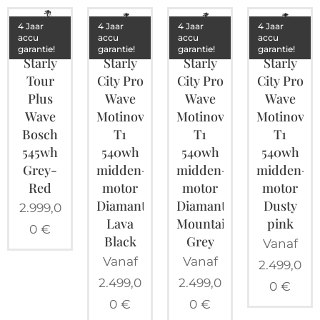
4 Jaar
4 Jaar
4 Jaar
4 Jaar
accu
accu
accu
accu
garantie!
garantie!
garantie!
garantie!
Starly
Starly
Starly
Starly
Tour
City Pro
City Pro
City Pro
Plus
Wave
Wave
Wave
Wave
Motinova
Motinova
Motinova
Bosch
T1
T1
T1
545wh
540wh
540wh
540wh
Grey-
midden-
midden-
midden-
Red
motor
motor
motor
Diamant
Diamant
Dusty
2.999,0
Lava
Mountain
pink
0
€
Black
Grey
Vanaf
Vanaf
Vanaf
2.499,0
2.499,0
2.499,0
0
€
0
€
0
€