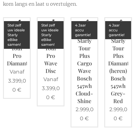
kom langs en laat u overtuigen.
Stel zelf
Stel zelf
4 Jaar
4 Jaar
uw ideale
uw ideale
accu
accu
Starly
Starly
garantie!
garantie!
Starly
Starly
Starly
Starly
eBike
eBike
samen!
samen!
Tour
Tour
Tour
Tour
Pro
Pro
Plus
Plus
Diamant
Wave
Cargo
Diamant
Disc
Wave
(heren)
Vanaf
Bosch
Bosch
Vanaf
3.399,0
545wh
545wh
3.399,0
0
€
Cloud-
Grey-
0
€
Shine
Red
2.999,0
2.999,0
0
€
0
€