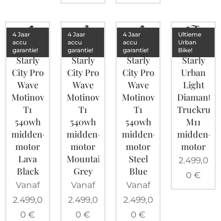
4 Jaar
4 Jaar
4 Jaar
Ultieme
accu
accu
accu
Urban
garantie!
garantie!
garantie!
Bike!
Starly
Starly
Starly
Starly
City Pro
City Pro
City Pro
Urban
Wave
Wave
Wave
Light
Motinova
Motinova
Motinova
Diamant
T1
T1
T1
Truckrun
540wh
540wh
540wh
M11
midden-
midden-
midden-
midden-
motor
motor
motor
motor
Lava
Mountain
Steel
2.499,0
Black
Grey
Blue
0
€
Vanaf
Vanaf
Vanaf
2.499,0
2.499,0
2.499,0
0
€
0
€
0
€