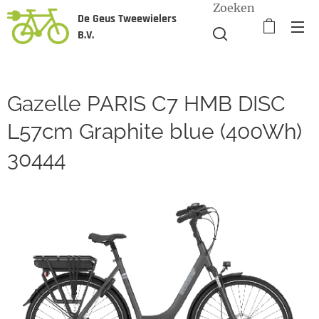
Zoeken
De Geus Tweewielers
B.V.
Gazelle PARIS C7 HMB DISC
L57cm Graphite blue (400Wh)
30444