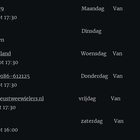
79
Maandag Van
t 17:30
Dinsdag
en
rland
Woensdag Van
t 17:30
 0186-612125
Donderdag Van
t 17:30
eustweewielers.nl
vrijdag Van
 17:30
zaterdag Van
t 16:00