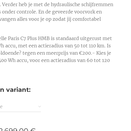
 Verder heb je met de hydraulische schijfremmen
es onder controle. En de geveerde voorvork en
vangen alles voor je op zodat jij comfortabel
lle Paris C7 Plus HMB is standaard uitgerust met
h accu, met een actieradius van 50 tot 110 km. Is
voldoende? tegen een meerprijs van €200.- Kies je
500 Wh accu, voor een actieradius van 60 tot 120
n variant:
ze
2.699,00
€