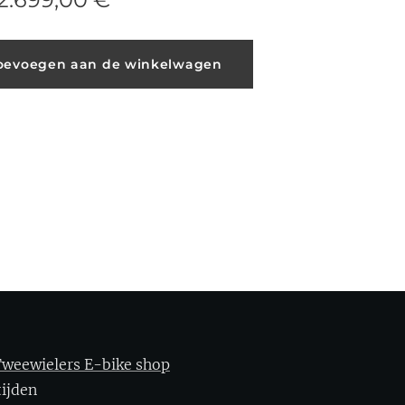
oevoegen aan de winkelwagen
weewielers E-bike shop
gstijden