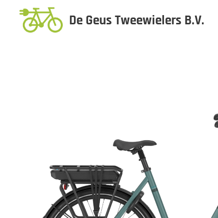
De Geus Tweewielers B.V.