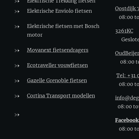
Elektrische Trekking fietsen
Oostdijk 
Elektrische Enviolo fietsen
08:00 to
Elektrische fietsen met Bosch
3261KC
motor
Geslot
Movanext fietsendragers
OudBeije
08:00 to
Ecotraveller vouwfietsen
Tel: +31
Gazelle Grenoble fietsen
08:00 to
Cortina Transport modellen
info@deg
08:00 tot
Facebook
08:00 to