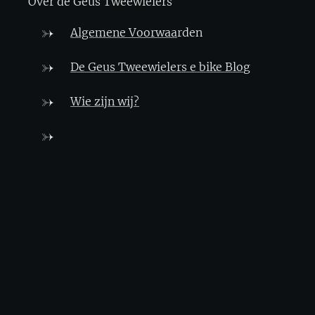
Over de Geus Tweewielers
Algemene Voorwaa
rden
De Geus Tweewielers e bike Blo
g
Wie zijn wij?