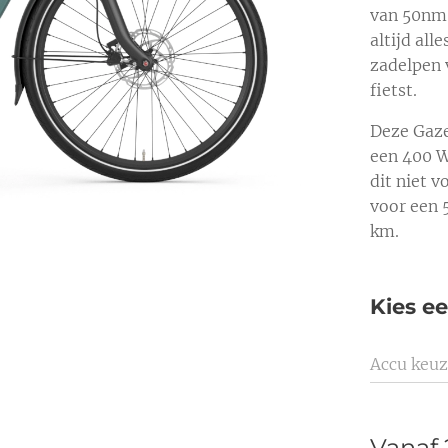
van 50nm.
altijd all
zadelpen 
fietst.
Deze Gaze
een 400 W
dit niet 
voor een 
km.
Kies ee
Accu keu
Vanaf