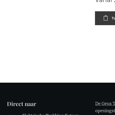
T
Direct naar
De Geus T
openin