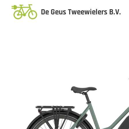
De Geus Tweewielers B.V.