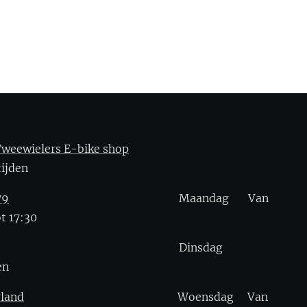
weewielers E-bike shop
gstijden
79
Maandag Van
t 17:30
Dinsdag
en
rland
Woensdag Van