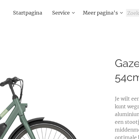
Startpagina
Service
Meer pagina's
Gaze
54cm
Je wilt e
kunt wegri
aluminium
een stootj
middenmot
optimale 