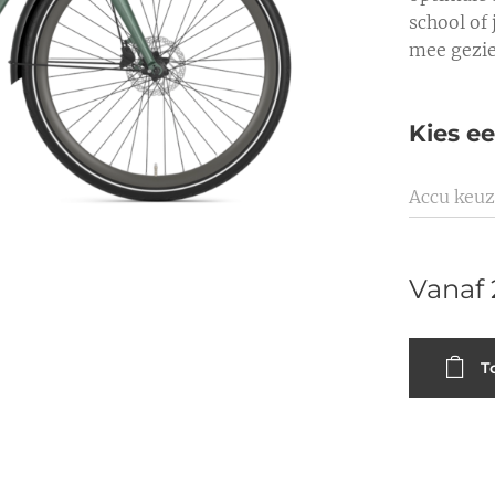
school of 
mee gezi
Kies ee
Accu keu
Vanaf
T