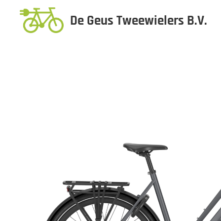
De Geus Tweewielers B.V.