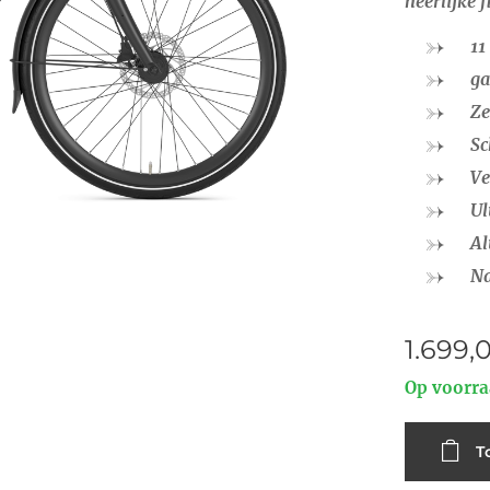
heerlijke f
11
ga
Ze
Sc
Ve
Ul
Al
Na
1.699,
Op voorr
T