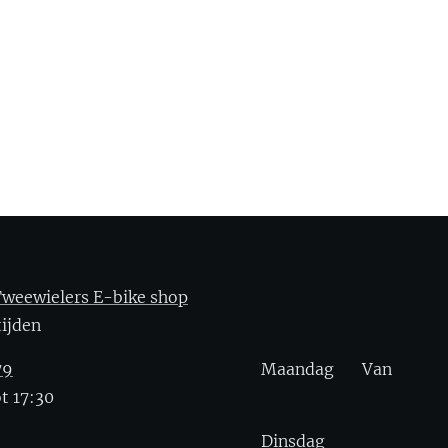
weewielers E-bike shop
gstijden
79
Maandag Van
t 17:30
Dinsdag