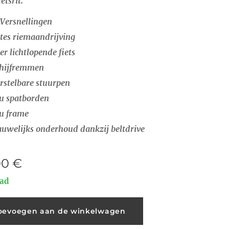
ietsrit.
 Versnellingen
tes riemaandrijving
er lichtlopende fiets
hijfremmen
rstelbare stuurpen
u spatborden
u frame
uwelijks onderhoud dankzij beltdrive
00
€
aad
oevoegen aan de winkelwagen