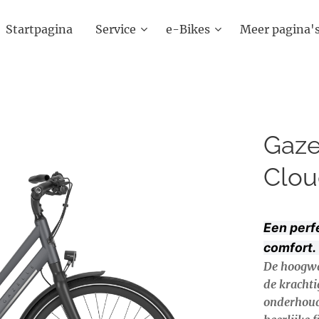
Startpagina
Service
e-Bikes
Meer pagina'
Gaze
Clou
Een perf
comfort
De hoogwaa
de kracht
onderhouds