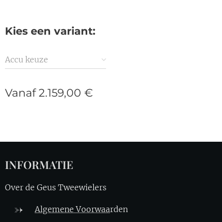
Kies een variant:
Accu keuze
Vanaf
2.159,00
€
INFORMATIE
Over de Geus Tweewielers
Algemene Voorwaa
rden