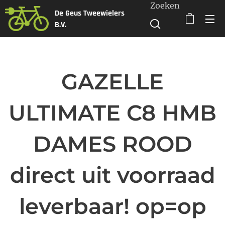
Zoeken
De Geus Tweewielers
B.V.
GAZELLE
ULTIMATE C8 HMB
DAMES ROOD
direct uit voorraad
leverbaar! op=op